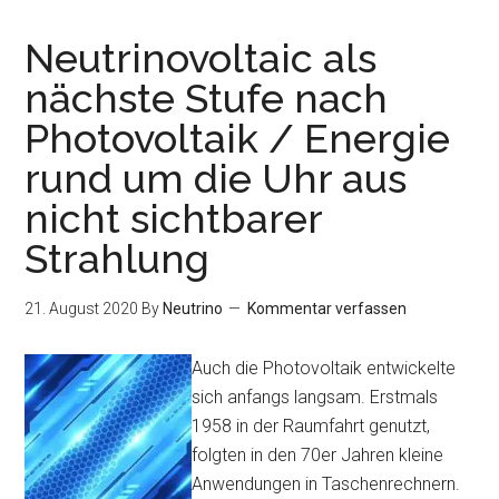
Strom
und
Neutrinovoltaic als
Gas
nächste Stufe nach
Vergleich,
Photovoltaik / Energie
Wann
sinken
rund um die Uhr aus
die
nicht sichtbarer
Preise
wieder?
Strahlung
21. August 2020
By
Neutrino
Kommentar verfassen
Auch die Photovoltaik entwickelte
sich anfangs langsam. Erstmals
1958 in der Raumfahrt genutzt,
folgten in den 70er Jahren kleine
Anwendungen in Taschenrechnern.