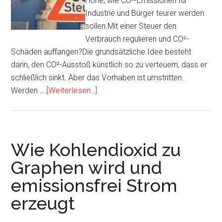
Höhe, wie CO²-Emissionen für
die
Industrie und Bürger teurer werden
Uhr
sollen.Mit einer Steuer den
aus
Verbrauch regulieren und CO²-
nicht
Schäden auffangen?Die grundsätzliche Idee besteht
sichtbare
darin, den CO²-Ausstoß künstlich so zu verteuern, dass er
Strahlung
schließlich sinkt. Aber das Vorhaben ist umstritten.
Infos
Werden …
[Weiterlesen...]
zum
Plugin
Schreckgespenst
CO²-
Wie Kohlendioxid zu
Steuer
Graphen wird und
emissionsfrei Strom
erzeugt