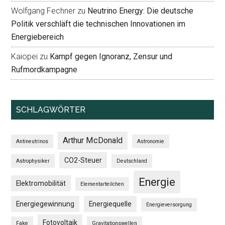
Wolfgang Fechner
zu
Neutrino Energy: Die deutsche
Politik verschläft die technischen Innovationen im
Energiebereich
Kaiopei
zu
Kampf gegen Ignoranz, Zensur und
Rufmordkampagne
SCHLAGWÖRTER
Arthur McDonald
Antineutrinos
Astronomie
CO2-Steuer
Astrophysiker
Deutschland
Energie
Elektromobilität
Elementarteilchen
Energiegewinnung
Energiequelle
Energieversorgung
Fotovoltaik
Fake
Gravitationswellen