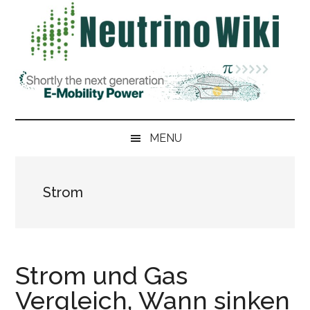
Skip
Skip
Zur
Zur
to
to
Hauptsidebar
Fußzeile
main
secondary
springen
springen
content
menu
MENU
Strom
Strom und Gas
Vergleich, Wann sinken