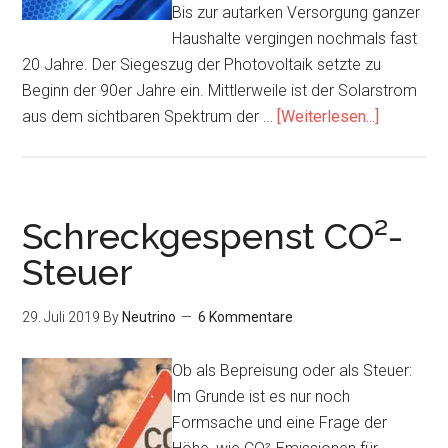
Bis zur autarken Versorgung ganzer
Haushalte vergingen nochmals fast
20 Jahre. Der Siegeszug der Photovoltaik setzte zu
Beginn der 90er Jahre ein. Mittlerweile ist der Solarstrom
Infos
aus dem sichtbaren Spektrum der …
[Weiterlesen...]
zum
Plugin
Neutrinov
als
Schreckgespenst CO²-
nächste
Steuer
Stufe
nach
29. Juli 2019
By
Neutrino
6 Kommentare
Photovolt
/
Ob als Bepreisung oder als Steuer:
Energie
Im Grunde ist es nur noch
rund
Formsache und eine Frage der
um