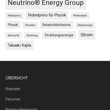
Neutrino® Energy Group
Nobelpreis für Physik
Nobelpreis
Photovoltaik
Physik
Relativitätstheorie
Physiker
Solarenergie
Strom
Strahlungsenergie
Solarzelle
Strahlung
Takaaki Kajita
Footer
ÜBERSICHT
Startseite
Personen
Neutrino Newsroom