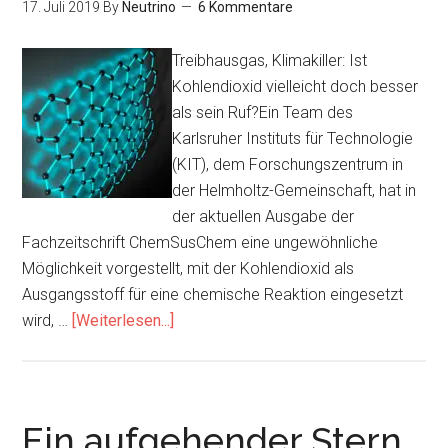
17. Juli 2019
By
Neutrino
6 Kommentare
Treibhausgas, Klimakiller: Ist
Kohlendioxid vielleicht doch besser
als sein Ruf?Ein Team des
Karlsruher Instituts für Technologie
(KIT), dem Forschungszentrum in
der Helmholtz-Gemeinschaft, hat in
der aktuellen Ausgabe der
Fachzeitschrift ChemSusChem eine ungewöhnliche
Möglichkeit vorgestellt, mit der Kohlendioxid als
Ausgangsstoff für eine chemische Reaktion eingesetzt
Infos
wird, …
[Weiterlesen...]
zum
Plugin
Wie
Kohlendioxid
Ein aufgehender Stern