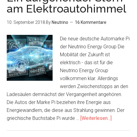
zu
am Elektroautohimmel
Graphen
wird
10. September 2018
By
Neutrino
16 Kommentare
und
emissionsfrei
Die neue deutsche Automarke Pi
Strom
der Neutrino Energy Group Die
erzeugt
Mobilität der Zukunft ist
elektrisch - das ist für die
Neutrino Energy Group
vollkommen klar. Allerdings
werden Zwischenstopps an den
Ladesäulen demnächst der Vergangenheit angehören.
Die Autos der Marke Pi beziehen ihre Energie aus
Energiewandlern, die diese aus Strahlung gewinnen. Der
Infos
griechische Buchstabe Pi wurde …
[Weiterlesen...]
zum
Plugin