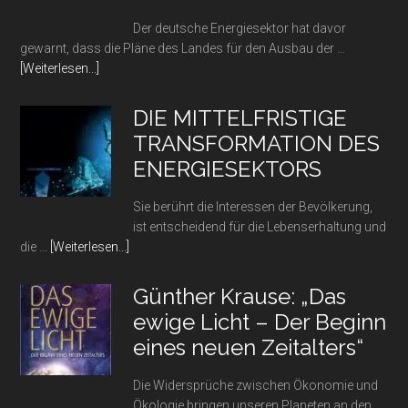
Wann
sinken
Der deutsche Energiesektor hat davor
die
gewarnt, dass die Pläne des Landes für den Ausbau der …
Preise
Infos
[Weiterlesen...]
wieder?
zum
Plugin
DIE MITTELFRISTIGE
Sind
TRANSFORMATION DES
die
ENERGIESEKTORS
Ansprüche
an
Sie berührt die Interessen der Bevölkerung,
die
ist entscheidend für die Lebenserhaltung und
Ladeinfrastruktur
Infos
die …
[Weiterlesen...]
für
zum
E-
Plugin
Autos
Günther Krause: „Das
DIE
in
ewige Licht – Der Beginn
MITTELFRISTIGE
Deutschland
eines neuen Zeitalters“
TRANSFORMATION
übertrieben?
DES
Die Widersprüche zwischen Ökonomie und
ENERGIESEKTORS
Ökologie bringen unseren Planeten an den