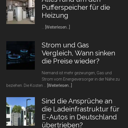
Pufferspeicher für die
Heizung
Infos
…
[Weiterlesen...]
zum
Plugin
Strom und Gas
Alles
Vergleich, Wann sinken
rund
um
die Preise wieder?
den
Pufferspeicher
Niemand ist mehr gezwungen, Gas und
für
Strom vom Energieversorger in der Nähe zu
die
Infos
beziehen. Die Kosten …
[Weiterlesen...]
Heizung
zum
Plugin
Sind die Ansprüche an
Strom
die Ladeinfrastruktur für
und
E-Autos in Deutschland
Gas
Vergleich,
übertrieben?