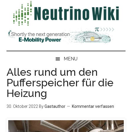
Skip
Skip
Zur
Zur
to
to
Hauptsidebar
Fußzeile
main
secondary
springen
springen
content
menu
MENU
Alles rund um den
Pufferspeicher für die
Heizung
30. Oktober 2022
By
Gastauthor
Kommentar verfassen