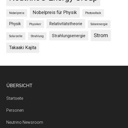
Nobelpreis für Physik
Nobelpreis
Photovoltaik
Physik
Relativitätstheorie
Physiker
Solarenergie
Strom
Strahlungsenergie
Solarzelle
Strahlung
Takaaki Kajita
Footer
ÜBERSICHT
Startseite
Personen
Neutrino Newsroom