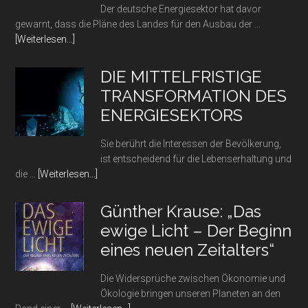
sinken
Der deutsche Energiesektor hat davor
die
gewarnt, dass die Pläne des Landes für den Ausbau der …
Preise
Infos
[Weiterlesen...]
wieder?
zum
Plugin
DIE MITTELFRISTIGE
Sind
TRANSFORMATION DES
die
ENERGIESEKTORS
Ansprüche
an
Sie berührt die Interessen der Bevölkerung,
die
ist entscheidend für die Lebenserhaltung und
Ladeinfrastruktur
Infos
die …
[Weiterlesen...]
für
zum
E-
Plugin
Autos
Günther Krause: „Das
DIE
in
ewige Licht – Der Beginn
MITTELFRISTIGE
Deutschland
eines neuen Zeitalters“
TRANSFORMATION
übertrieben?
DES
Die Widersprüche zwischen Ökonomie und
ENERGIESEKTORS
Ökologie bringen unseren Planeten an den