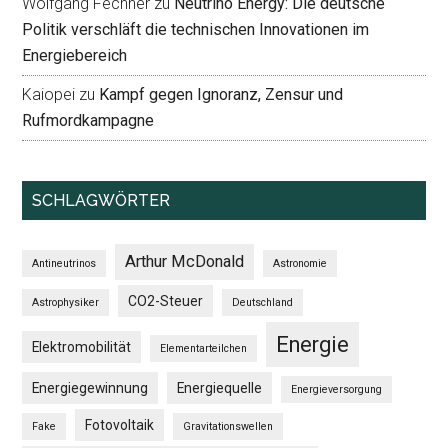
Wolfgang Fechner
zu
Neutrino Energy: Die deutsche
Politik verschläft die technischen Innovationen im
Energiebereich
Kaiopei
zu
Kampf gegen Ignoranz, Zensur und
Rufmordkampagne
SCHLAGWÖRTER
Arthur McDonald
Antineutrinos
Astronomie
CO2-Steuer
Astrophysiker
Deutschland
Energie
Elektromobilität
Elementarteilchen
Energiegewinnung
Energiequelle
Energieversorgung
Fotovoltaik
Fake
Gravitationswellen