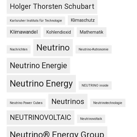
Holger Thorsten Schubart
Klimaschutz
Karlsruher Instituts für Technologie
Klimawandel
Kohlendioxid
Mathematik
Neutrino
Nachrichten
Neutrino-Astronomie
Neutrino Energie
Neutrino Energy
NEUTRINO inside
Neutrinos
Neutrino Power Cubes
Neutrinotechnologie
NEUTRINOVOLTAIC
Neutrinovoltaik
Neutrino® Energy Group