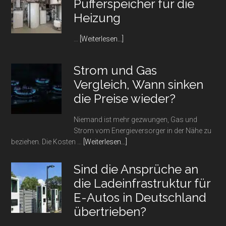
Pufferspeicher für die
Heizung
Infos
…
[Weiterlesen...]
zum
Plugin
Strom und Gas
Alles
Vergleich, Wann sinken
rund
um
die Preise wieder?
den
Pufferspeicher
Niemand ist mehr gezwungen, Gas und
für
Strom vom Energieversorger in der Nähe zu
die
Infos
beziehen. Die Kosten …
[Weiterlesen...]
Heizung
zum
Plugin
Sind die Ansprüche an
Strom
die Ladeinfrastruktur für
und
E-Autos in Deutschland
Gas
Vergleich,
übertrieben?
Wann