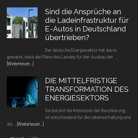
zum
Plugin
Sind die Ansprüche an
Strom
die Ladeinfrastruktur für
und
E-Autos in Deutschland
Gas
Vergleich,
übertrieben?
Wann
sinken
Der deutsche Energiesektor hat davor
die
gewarnt, dass die Pläne des Landes für den Ausbau der …
Preise
Infos
[Weiterlesen...]
wieder?
zum
Plugin
DIE MITTELFRISTIGE
Sind
TRANSFORMATION DES
die
ENERGIESEKTORS
Ansprüche
an
Sie berührt die Interessen der Bevölkerung,
die
ist entscheidend für die Lebenserhaltung und
Ladeinfrastruktur
Infos
die …
[Weiterlesen...]
für
zum
E-
Plugin
Autos