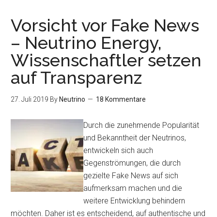
Kampf
gegen
Vorsicht vor Fake News
Ignoranz,
– Neutrino Energy,
Zensur
Wissenschaftler setzen
und
Rufmordkampagne
auf Transparenz
27. Juli 2019
By
Neutrino
18 Kommentare
Durch die zunehmende Popularität
und Bekanntheit der Neutrinos,
entwickeln sich auch
Gegenströmungen, die durch
gezielte Fake News auf sich
aufmerksam machen und die
weitere Entwicklung behindern
möchten. Daher ist es entscheidend, auf authentische und