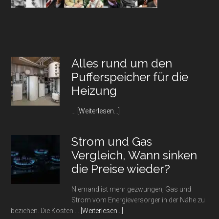
Alles rund um den
Pufferspeicher für die
Heizung
Infos
…
[Weiterlesen...]
zum
Plugin
Strom und Gas
Alles
Vergleich, Wann sinken
rund
um
die Preise wieder?
den
Pufferspeicher
Niemand ist mehr gezwungen, Gas und
für
Strom vom Energieversorger in der Nähe zu
die
Infos
beziehen. Die Kosten …
[Weiterlesen...]
Heizung