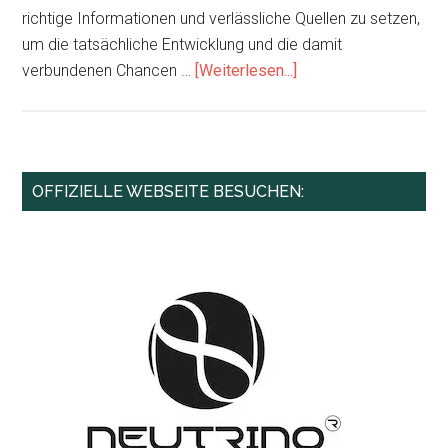
richtige Informationen und verlässliche Quellen zu setzen,
um die tatsächliche Entwicklung und die damit
Infos
verbundenen Chancen …
[Weiterlesen...]
zum
Plugin
Vorsicht
vor
Haupt-
OFFIZIELLE WEBSEITE BESUCHEN:
Fake
Sidebar
News
–
Neutrino
Energy,
Wissenschaftler
setzen
auf
Transparenz