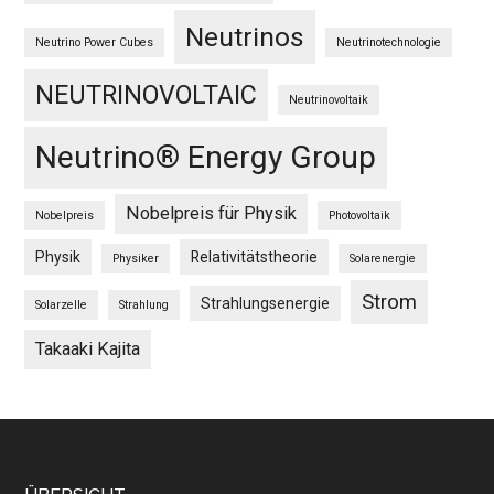
Neutrinos
Neutrino Power Cubes
Neutrinotechnologie
NEUTRINOVOLTAIC
Neutrinovoltaik
Neutrino® Energy Group
Nobelpreis für Physik
Nobelpreis
Photovoltaik
Physik
Relativitätstheorie
Physiker
Solarenergie
Strom
Strahlungsenergie
Solarzelle
Strahlung
Takaaki Kajita