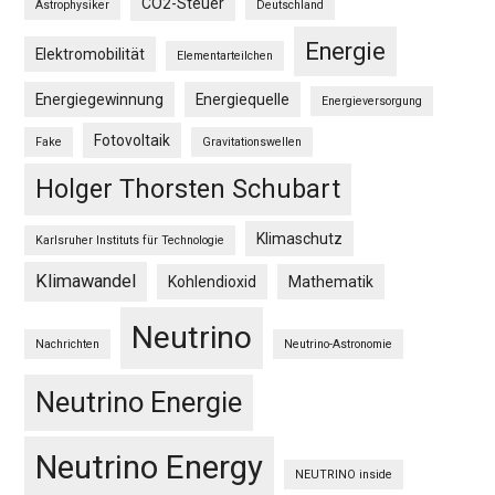
CO2-Steuer
Astrophysiker
Deutschland
Energie
Elektromobilität
Elementarteilchen
Energiegewinnung
Energiequelle
Energieversorgung
Fotovoltaik
Fake
Gravitationswellen
Holger Thorsten Schubart
Klimaschutz
Karlsruher Instituts für Technologie
Klimawandel
Kohlendioxid
Mathematik
Neutrino
Nachrichten
Neutrino-Astronomie
Neutrino Energie
Neutrino Energy
NEUTRINO inside