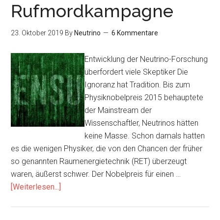
Rufmordkampagne
23. Oktober 2019
By
Neutrino
6 Kommentare
Entwicklung der Neutrino-Forschung
überfordert viele Skeptiker Die
Ignoranz hat Tradition. Bis zum
Physiknobelpreis 2015 behauptete
der Mainstream der
Wissenschaftler, Neutrinos hätten
keine Masse. Schon damals hatten
es die wenigen Physiker, die von den Chancen der früher
so genannten Raumenergietechnik (RET) überzeugt
waren, äußerst schwer. Der Nobelpreis für einen …
Infos
[Weiterlesen...]
zum
Plugin