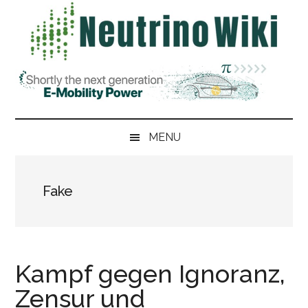
Skip
Skip
Zur
Zur
to
to
Hauptsidebar
Fußzeile
main
secondary
springen
springen
content
menu
MENU
Fake
Kampf gegen Ignoranz,
Zensur und