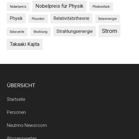
Nobelpreis für Physik
Nobelpreis
Photovoltaik
Physik
Relativitätstheorie
Physiker
Solarenergie
Strom
Strahlungsenergie
Solarzelle
Strahlung
Takaaki Kajita
Footer
ÜBERSICHT
Startseite
Personen
Neutrino Newsroom
Wissenswertes