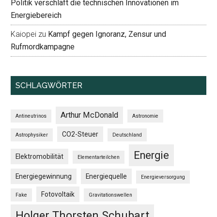
Politik verschläft die technischen Innovationen im
Energiebereich
Kaiopei
zu
Kampf gegen Ignoranz, Zensur und
Rufmordkampagne
SCHLAGWÖRTER
Arthur McDonald
Antineutrinos
Astronomie
CO2-Steuer
Astrophysiker
Deutschland
Energie
Elektromobilität
Elementarteilchen
Energiegewinnung
Energiequelle
Energieversorgung
Fotovoltaik
Fake
Gravitationswellen
Holger Thorsten Schubart