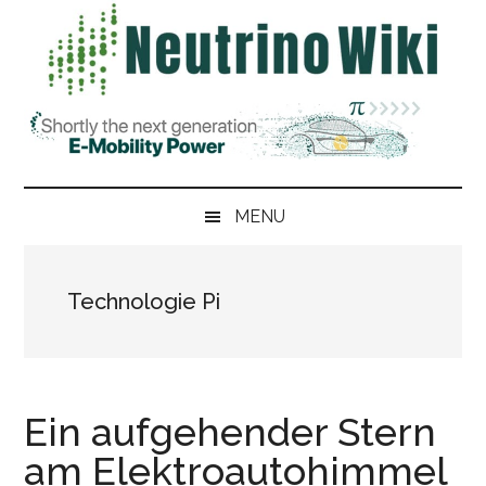
Skip
Skip
Zur
Zur
to
to
Hauptsidebar
Fußzeile
main
secondary
springen
springen
content
menu
MENU
Technologie Pi
Ein aufgehender Stern
am Elektroautohimmel