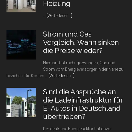
Heizung
Infos
…
[Weiterlesen...]
zum
Plugin
Strom und Gas
Alles
Vergleich, Wann sinken
rund
um
die Preise wieder?
den
Pufferspeicher
Niemand ist mehr gezwungen, Gas und
für
Strom vom Energieversorger in der Nähe zu
die
Infos
beziehen. Die Kosten …
[Weiterlesen...]
Heizung
zum
Plugin
Sind die Ansprüche an
Strom
die Ladeinfrastruktur für
und
E-Autos in Deutschland
Gas
Vergleich,
übertrieben?
Wann
sinken
Der deutsche Energiesektor hat davor