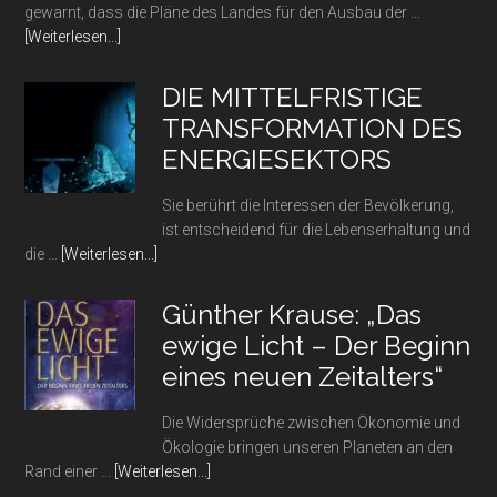
die
gewarnt, dass die Pläne des Landes für den Ausbau der …
Preise
Infos
[Weiterlesen...]
wieder?
zum
Plugin
DIE MITTELFRISTIGE
Sind
TRANSFORMATION DES
die
ENERGIESEKTORS
Ansprüche
an
Sie berührt die Interessen der Bevölkerung,
die
ist entscheidend für die Lebenserhaltung und
Ladeinfrastruktur
Infos
die …
[Weiterlesen...]
für
zum
E-
Plugin
Autos
Günther Krause: „Das
DIE
in
ewige Licht – Der Beginn
MITTELFRISTIGE
Deutschland
eines neuen Zeitalters“
TRANSFORMATION
übertrieben?
DES
Die Widersprüche zwischen Ökonomie und
ENERGIESEKTORS
Ökologie bringen unseren Planeten an den
Infos
Rand einer …
[Weiterlesen...]
zum