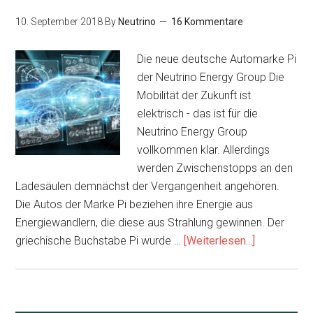
10. September 2018
By
Neutrino
16 Kommentare
Die neue deutsche Automarke Pi
der Neutrino Energy Group Die
Mobilität der Zukunft ist
elektrisch - das ist für die
Neutrino Energy Group
vollkommen klar. Allerdings
werden Zwischenstopps an den
Ladesäulen demnächst der Vergangenheit angehören.
Die Autos der Marke Pi beziehen ihre Energie aus
Energiewandlern, die diese aus Strahlung gewinnen. Der
Infos
griechische Buchstabe Pi wurde …
[Weiterlesen...]
zum
Plugin
Ein
aufgehende