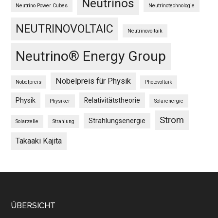
Neutrinos
Neutrino Power Cubes
Neutrinotechnologie
NEUTRINOVOLTAIC
Neutrinovoltaik
Neutrino® Energy Group
Nobelpreis für Physik
Nobelpreis
Photovoltaik
Physik
Relativitätstheorie
Physiker
Solarenergie
Strom
Strahlungsenergie
Solarzelle
Strahlung
Takaaki Kajita
Footer
ÜBERSICHT