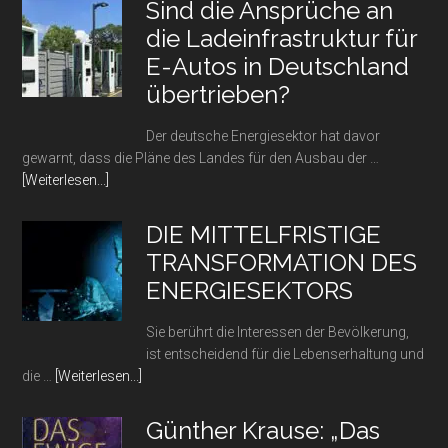
Sind die Ansprüche an
Strom
die Ladeinfrastruktur für
und
E-Autos in Deutschland
Gas
Vergleich,
übertrieben?
Wann
sinken
Der deutsche Energiesektor hat davor
die
gewarnt, dass die Pläne des Landes für den Ausbau der …
Preise
Infos
[Weiterlesen...]
wieder?
zum
Plugin
DIE MITTELFRISTIGE
Sind
TRANSFORMATION DES
die
ENERGIESEKTORS
Ansprüche
an
Sie berührt die Interessen der Bevölkerung,
die
ist entscheidend für die Lebenserhaltung und
Ladeinfrastruktur
Infos
die …
[Weiterlesen...]
für
zum
E-
Plugin
Autos
Günther Krause: „Das
DIE
in