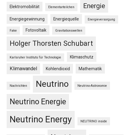
Energie
Elektromobilität
Elementarteilchen
Energiegewinnung
Energiequelle
Energieversorgung
Fotovoltaik
Fake
Gravitationswellen
Holger Thorsten Schubart
Klimaschutz
Karlsruher Instituts für Technologie
Klimawandel
Kohlendioxid
Mathematik
Neutrino
Nachrichten
Neutrino-Astronomie
Neutrino Energie
Neutrino Energy
NEUTRINO inside