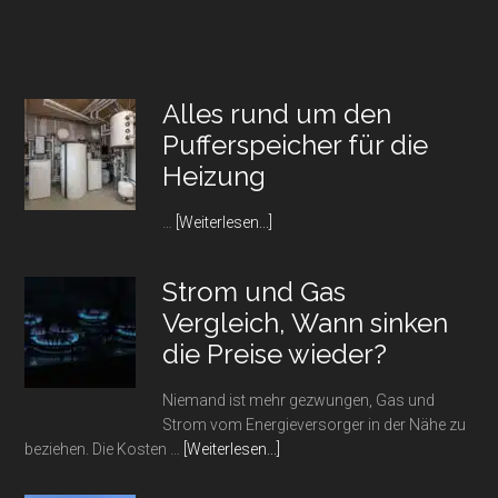
Alles rund um den
Pufferspeicher für die
Heizung
Infos
…
[Weiterlesen...]
zum
Plugin
Strom und Gas
Alles
Vergleich, Wann sinken
rund
um
die Preise wieder?
den
Pufferspeicher
Niemand ist mehr gezwungen, Gas und
für
Strom vom Energieversorger in der Nähe zu
die
Infos
beziehen. Die Kosten …
[Weiterlesen...]
Heizung
zum
Plugin