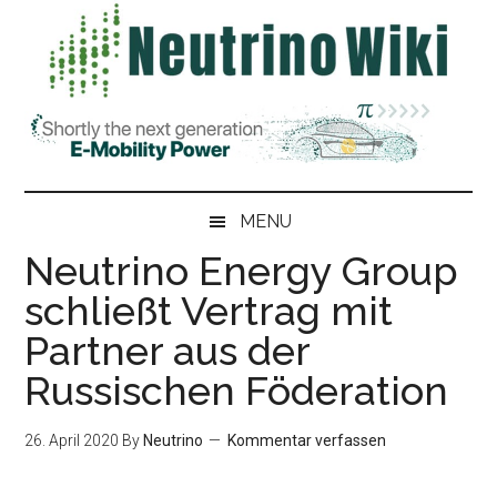
Skip
Skip
Zur
Zur
to
to
Hauptsidebar
Fußzeile
main
secondary
springen
springen
content
menu
MENU
Neutrino Energy Group
schließt Vertrag mit
Partner aus der
Russischen Föderation
26. April 2020
By
Neutrino
Kommentar verfassen