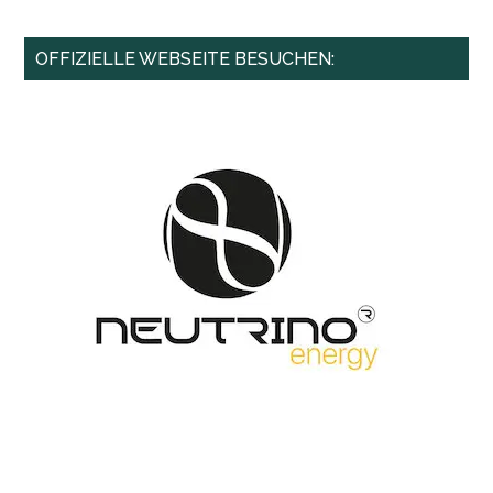
Warum
beeinflusst
Haupt-
OFFIZIELLE WEBSEITE BESUCHEN:
das
Sidebar
Neutrino
unser
Weltmodell?