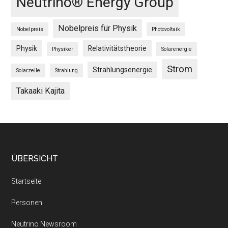
Neutrino® Energy Group
Nobelpreis für Physik
Nobelpreis
Photovoltaik
Physik
Relativitätstheorie
Physiker
Solarenergie
Strom
Strahlungsenergie
Solarzelle
Strahlung
Takaaki Kajita
Footer
ÜBERSICHT
Startseite
Personen
Neutrino Newsroom