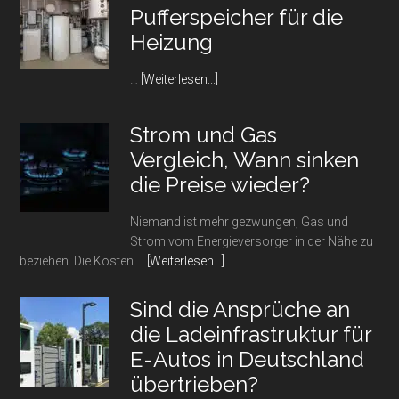
Pufferspeicher für die
Heizung
Infos
…
[Weiterlesen...]
zum
Plugin
Strom und Gas
Alles
Vergleich, Wann sinken
rund
um
die Preise wieder?
den
Pufferspeicher
Niemand ist mehr gezwungen, Gas und
für
Strom vom Energieversorger in der Nähe zu
die
Infos
beziehen. Die Kosten …
[Weiterlesen...]
Heizung
zum
Plugin
Sind die Ansprüche an
Strom
die Ladeinfrastruktur für
und
E-Autos in Deutschland
Gas
Vergleich,
übertrieben?
Wann