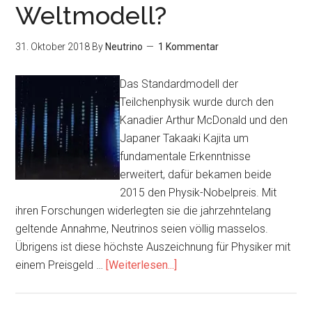
Weltmodell?
31. Oktober 2018
By
Neutrino
1 Kommentar
Das Standardmodell der
Teilchenphysik wurde durch den
Kanadier Arthur McDonald und den
Japaner Takaaki Kajita um
fundamentale Erkenntnisse
erweitert, dafür bekamen beide
2015 den Physik-Nobelpreis. Mit
ihren Forschungen widerlegten sie die jahrzehntelang
geltende Annahme, Neutrinos seien völlig masselos.
Übrigens ist diese höchste Auszeichnung für Physiker mit
Infos
einem Preisgeld …
[Weiterlesen...]
zum
Plugin