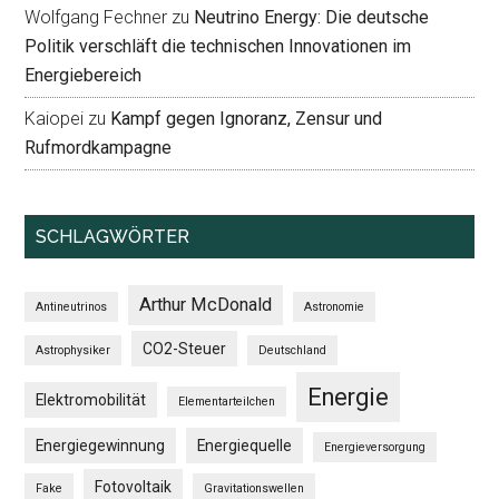
Wolfgang Fechner
zu
Neutrino Energy: Die deutsche
Politik verschläft die technischen Innovationen im
Energiebereich
Kaiopei
zu
Kampf gegen Ignoranz, Zensur und
Rufmordkampagne
SCHLAGWÖRTER
Arthur McDonald
Antineutrinos
Astronomie
CO2-Steuer
Astrophysiker
Deutschland
Energie
Elektromobilität
Elementarteilchen
Energiegewinnung
Energiequelle
Energieversorgung
Fotovoltaik
Fake
Gravitationswellen