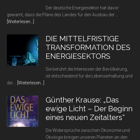
sinken
Der deutsche Energiesektor hat davor
die
gewarnt, dass die Pläne des Landes für den Ausbau der …
Preise
Infos
[Weiterlesen...]
wieder?
zum
Plugin
DIE MITTELFRISTIGE
Sind
TRANSFORMATION DES
die
ENERGIESEKTORS
Ansprüche
an
Sie berührt die Interessen der Bevölkerung,
die
ist entscheidend für die Lebenserhaltung und
Ladeinfrastruktur
Infos
die …
[Weiterlesen...]
für
zum
E-
Plugin
Autos
Günther Krause: „Das
DIE
in
ewige Licht – Der Beginn
MITTELFRISTIGE
Deutschland
eines neuen Zeitalters“
TRANSFORMATION
übertrieben?
DES
Die Widersprüche zwischen Ökonomie und
ENERGIESEKTORS
Ökologie bringen unseren Planeten an den