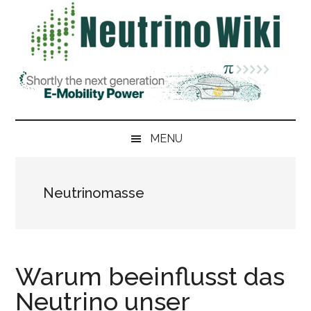
Skip
Skip
Zur
Zur
to
to
Hauptsidebar
Fußzeile
main
secondary
springen
springen
content
menu
MENU
Neutrinomasse
Warum beeinflusst das
Neutrino unser